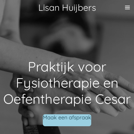
Lisan Huijbers
Ga
direct
naar
de
hoofdinhoud
Praktijk voor
Fysiotherapie en
Oefentherapie Cesar
Maak een afspraak